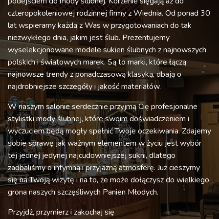
podejściem do mody ślubnej. Korzenie sięgają aż do
czteropokoleniowej rodzinnej firmy z Wiednia. Od ponad 30
lat wspieramy każdą z Was w przygotowaniach do tak
niezwykłego dnia, jakim jest ślub. Prezentujemy
wyselekcjonowane modele sukien ślubnych z najnowszych
polskich i światowych marek. Są to marki, które łączą
najnowsze trendy z ponadczasową klasyką, dbają o
najdrobniejsze szczegóły i jakość materiałów.
W naszym salonie serdecznie przyjmą Cię profesjonalne
stylistki mody ślubnej, które swoim doświadczeniem i
wyczuciem będą mogły spełnić Twoje oczekiwania. Zdajemy
sobie sprawę jak ważnym elementem w życiu jest wybór
tej jednej jedynej najcudowniejszej sukni, dlatego
zadbaliśmy o intymną i przyjazną atmosferę. Już cieszymy
się na Twoją wizytę i na to, że może dołączysz do wielkiego
grona naszych szczęśliwych Panien Młodych.
Przyjdź, przymierz i zakochaj się